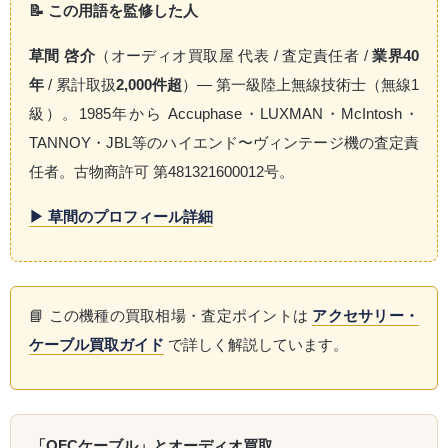
📝 この用語を監修した人
草間 啓介
（オーディオ買取屋 代表 / 査定責任者 /
業界40
年
/ 累計取扱
2,000件超
）— 第一級陸上無線技術士（無線1
級）。1985年から Accuphase・LUXMAN・McIntosh・
TANNOY・JBL等のハイエンド〜ヴィンテージ機の査定責
任者。古物商許可 第481321600012号。
▶ 草間のプロフィール詳細
📘 この機種の買取相場・査定ポイントは
アクセサリー・
ケーブル買取ガイド
で詳しく解説しています。
「OFCケーブル」とオーディオ買取