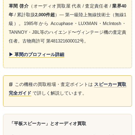
草間 啓介
（オーディオ買取屋 代表 / 査定責任者 /
業界40
年
/ 累計取扱
2,000件超
）— 第一級陸上無線技術士（無線1
級）。1985年から Accuphase・LUXMAN・McIntosh・
TANNOY・JBL等のハイエンド〜ヴィンテージ機の査定責
任者。古物商許可 第481321600012号。
▶ 草間のプロフィール詳細
📘 この機種の買取相場・査定ポイントは
スピーカー買取
完全ガイド
で詳しく解説しています。
「平板スピーカー」とオーディオ買取