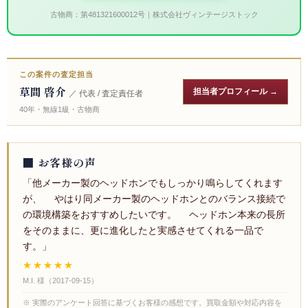
古物商：第481321600012号｜株式会社ヴィンテージストック
この案件の査定担当
草間 啓介
担当者プロフィール →
／ 代表 / 査定責任者
40年・無線1級・古物商
■ お客様の声
「他メーカー製のヘッドホンでもしっかり鳴らしてくれます
が、 やはり同メーカー製のヘッドホンとのバランス接続で
の環境構築をおすすめしたいです。 ヘッドホン本来の長所
をそのままに、更に進化したと実感させてくれる一品で
す。」
★★★★★
M.I. 様
（
2017-09-15
）
※ 実際のアンケート回答に基づくお客様の感想です。買取金額や対応内容を