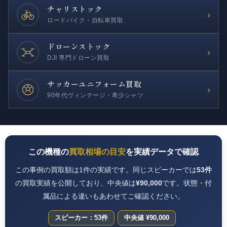
チャリストック
›
ロードバイク・自転車買取
ドローンストック
›
DJI 専門ドローン買取
サッカー
ユニフォーム買取
›
90年代ヴィンテージ・希少シャツ
この機種の
買取相場の目安
を実績データで確認
この事例の買取額は1件の実績です。同じスピーカーでは
53件
の買取実績を公開しており、中央値は
¥90,000
です。状態・付
属品による違いもあわせてご確認ください。
スピーカー：53件
中央値 ¥90,000