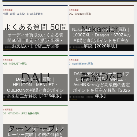
Nakamichi（ナカミチ）買取｜
オーディオ買取のよくある質
1000ZXL・Dragon・670ZXの
問50問｜査定・宅配・出張・
相場と査定ポイントを店主が
お支払いまで店主が回答
解説【2026年版】
DAP（デジタルオーディオプ
DALI（ダリ）買取｜
レイヤー）買取｜WM1Z・
HELICON・MENUET・
Astell&Kernなど高級機の査定
OBERONの相場と査定ポイン
ポイントを店主が解説【2026
トを店主が解説【2026年版】
年版】
ターンテーブル・レコードプ
レーヤー買取｜名機の価値と