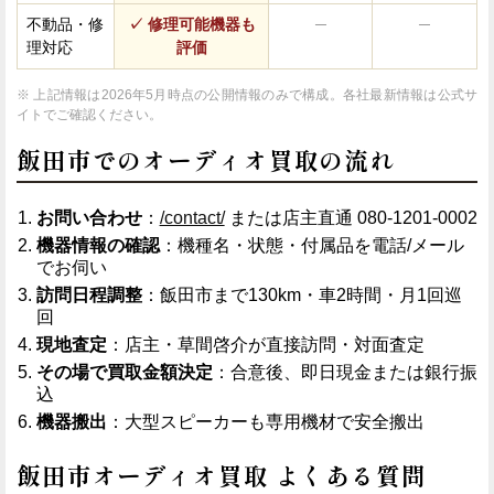
不動品・修
✓ 修理可能機器も
─
─
理対応
評価
※ 上記情報は2026年5月時点の公開情報のみで構成。各社最新情報は公式サ
イトでご確認ください。
飯田市でのオーディオ買取の流れ
お問い合わせ
：
/contact/
または店主直通 080-1201-0002
機器情報の確認
：機種名・状態・付属品を電話/メール
でお伺い
訪問日程調整
：飯田市まで130km・車2時間・月1回巡
回
現地査定
：店主・草間啓介が直接訪問・対面査定
その場で買取金額決定
：合意後、即日現金または銀行振
込
機器搬出
：大型スピーカーも専用機材で安全搬出
飯田市オーディオ買取 よくある質問