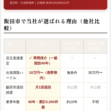
査定料・出張料無料｜古物商 第481321600012号
飯田市で当社が選ばれる理由（他社比
較）
項目
当社
他社A（県
他社B（全
内大手）
国大手）
店主直接査
✓ 草間啓介（一級
─
─
定
陸技40年）
出張買取ハ
10万円〜（長野県
無条件
30万円〜
ードル
内）
飯田市巡回
月1回巡回
非公開
非公開
頻度
業界年数
40年・累計2,000件
約10年
不明
超