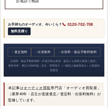
お電話で相談
📞 0120-702-708
お手持ちのオーディオ、今いくら？
無料見積り
✓
査定無料
✓
出張無料
✓
出張料・振込手数料無料
出張料・振込手数料無料（不成立時は発送・返送とも送料お客様ご負担）
業界40年・累計2,000件超｜店主・草間啓介（一級陸上無線技術士）が直接対
面査定
本記事は
オーディオ買取
専門店「オーディオ買取屋」
（業界40年・店主が直接査定／査定料・出張料無料）が
監修しています。