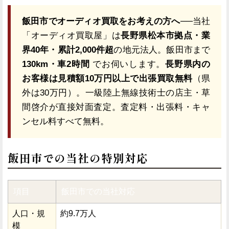
飯田市でオーディオ買取をお考えの方へ
──当社
「オーディオ買取屋」は
長野県松本市拠点・業
界40年・累計2,000件超
の地元法人。飯田市まで
130km・車2時間
でお伺いします。
長野県内の
お客様は見積額10万円以上で出張買取無料
（県
外は30万円）。一級陸上無線技術士の店主・草
間啓介が直接対面査定。査定料・出張料・キャ
ンセル料すべて無料。
飯田市での当社の特別対応
項目
飯田市での当社対応
人口・規
約9.7万人
模