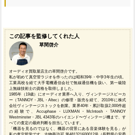
この記事を監修してくれた人
草間啓介
オーディオ買取屋店主の草間啓介です。
私が初めて真空管ラジオを作ったのは昭和39年・中学3年生の頃。
工業高校を経て大手電機通信会社で無線通信機を扱い、第一級陸
上無線技術士の資格を取得しました。
1985年（19歳）にオーディオ業界へ入り、ヴィンテージスピーカ
ー（TANNOY・JBL・Altec）の修理・販売を経て、2010年に株式
会社ヴィンテージストックを創業。業界40年・累計取扱2,000件超
の経験で、Accuphase・LUXMAN・McIntosh・TANNOY
Westminster・JBL 4343等のハイエンド〜ヴィンテージ機まで、す
べての査定の最終判断を担当しています。
「機器を見るのではなく、機器の背景にある音楽体験を見る」が
私の査定哲学です。古物商許可 第481321600012号（長野県公安委