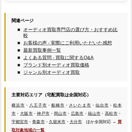
関連ページ
オーディオ買取専門店の選び方・おすすめ比
較
お客様の声 - 実際にご利用いただいた感想
最新買取事例一覧
よくある質問 - 買取に関するQ&A
ブランド別オーディオ買取価格
ジャンル別オーディオ買取
主要対応エリア（宅配買取は全国対応）
横浜市
・
八王子市
・
船橋市
・
さいたま市
・
仙台市
・
松本
市
・
大阪市
・
神戸市
・
岡山市
・
広島市
・
福山市
・
高松市
・
宇都宮市
・
青森市
・
久留米市
・
大分市
ほか全国対応 →
買
取対象地域の一覧