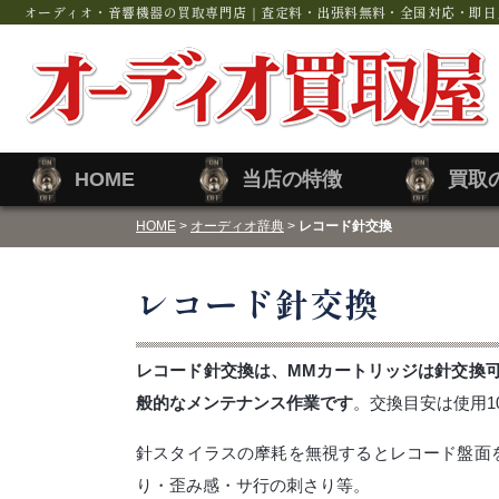
オーディオ・音響機器の買取専門店｜査定料・出張料無料・全国対応・即日
HOME
当店の特徴
買取
HOME
>
オーディオ辞典
>
レコード針交換
レコード針交換
レコード針交換は、MMカートリッジは針交換可能(S
般的なメンテナンス作業です
。交換目安は使用100
針スタイラスの摩耗を無視するとレコード盤面
り・歪み感・サ行の刺さり等。