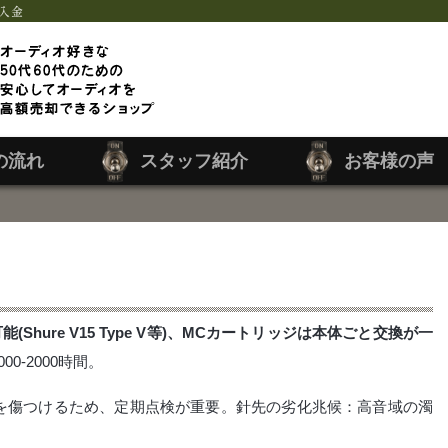
入金
の流れ
スタッフ紹介
お客様の声
hure V15 Type V等)、MCカートリッジは本体ごと交換が一
0-2000時間。
を傷つけるため、定期点検が重要。針先の劣化兆候：高音域の濁