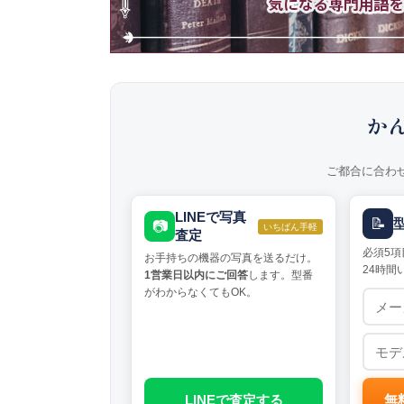
か
ご都合に合わ
LINEで写真
📝
📷
いちばん手軽
査定
必須5項
お手持ちの機器の写真を送るだけ。
24時間
1営業日以内にご回答
します。型番
がわからなくてもOK。
LINEで査定する
無