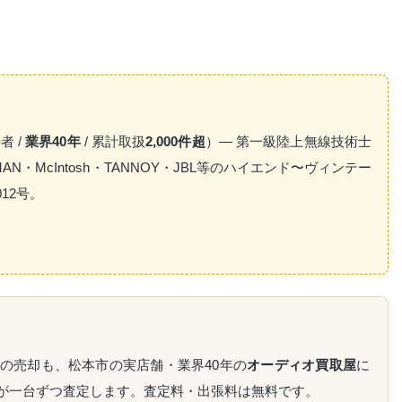
者 /
業界40年
/ 累計取扱
2,000件超
）— 第一級陸上無線技術士
XMAN・McIntosh・TANNOY・JBL等のハイエンド〜ヴィンテー
012号。
の売却も、松本市の実店舗・業界40年の
オーディオ買取屋
に
が一台ずつ査定します。査定料・出張料は無料です。