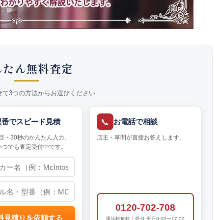
んたん無料査定
せて3つの方法からお選びください
📞
型番でスピード見積
お電話で相談
目・30秒のかんたん入力。
店主・草間が直接お答えします。
いつでも査定受付中です。
0120-702-708
料見積りを依頼する
通話料無料｜受付 平日9:00〜17:00