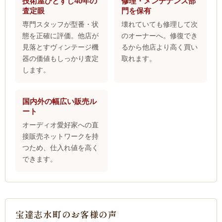
技術屋ひとすじ40年の
修理・メンテナンス部
査定眼
門を保有
専門スタッフが型番・状
壊れていても修理して次
態を正確に評価。他店が
のオーナーへ。修復でき
見落とすヴィンテージ機
るから他店より高く買い
器の価値もしっかり査定
取れます。
します。
国内外の幅広い販売ル
ート
オーディオ愛好家への直
接販売ネットワークを持
つため、仕入れ値を高く
できます。
宝達志水町のお客様の声