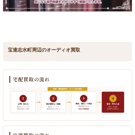
宝達志水町周辺のオーディオ買取
宅配買取の流れ
送料・梱包資材代 すべて当社負担
1
2
3
4
梱包・着払いで発送
お問い合わせ
査定価格をご連絡
査定・即日入金
梱包資材代金は
電話 or フォームで
電話 or メールで
着払い発送後
当社が全額負担
無料見積もり依頼
概算金額をお知らせ
最短即日お振込み