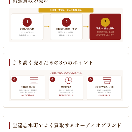
出張買取の流れ
出張費・査定料・振込手数料 無料
1
2
3
現金 or 振込で買取
ご自宅へ訪問・査定
お問い合わせ
その場で現金、または
フリーダイヤル or
専門スタッフが伺い
振込の場合もあります
無料見積フォームへ
梱包もいたします
より高く売るための3つのポイント
より高く売るための3つのポイント
①
②
③
付属品を揃える
早めに売る
まとめて売るとお得
元箱・リモコン・説明書が
新しいほど高値がつく
複数点まとめて売ると
あると査定額がアップ
「いつか使うかも」が
査定額がアップする
なくても買取OK！
査定額を下げることも
ことがあります！
宝達志水町でよく買取するオーディオブランド