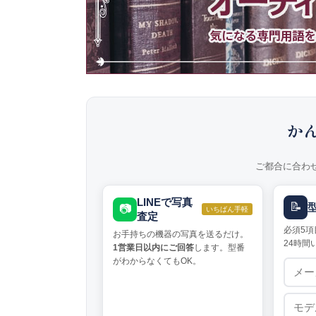
か
ご都合に合わ
LINEで写真
📝
📷
いちばん手軽
査定
必須5項
お手持ちの機器の写真を送るだけ。
24時間
1営業日以内にご回答
します。型番
がわからなくてもOK。