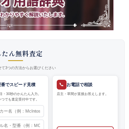
んたん無料査定
せて3つの方法からお選びください
📞
型番でスピード見積
お電話で相談
目・30秒のかんたん入力。
店主・草間が直接お答えします。
いつでも査定受付中です。