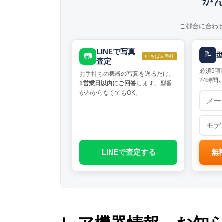
か
ご都合に合わ
LINEで写真
📝
📷
いちばん手軽
査定
必須5項
お手持ちの機器の写真を送るだけ。
24時間
1営業日以内にご回答
します。型番
がわからなくてもOK。
LINEで査定する
無