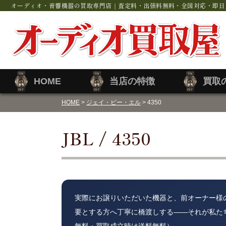
オーディオ・音響機器の買取専門店｜査定料・出張料無料・全国対応・即日
HOME
当店の特徴
買取
HOME
>
ジェイ・ビー・エル
> 4350
JBL / 4350
実際にお譲りいただいた機器と、前オーナー様
要とする方へ丁寧に橋渡しする——それが私た