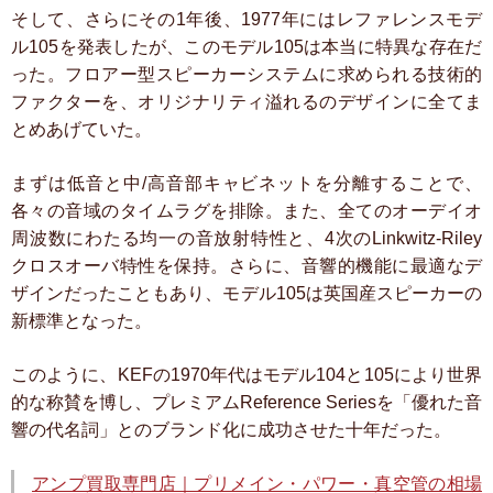
そして、さらにその1年後、1977年にはレファレンスモデ
ル105を発表したが、このモデル105は本当に特異な存在だ
った。フロアー型スピーカーシステムに求められる技術的
ファクターを、オリジナリティ溢れるのデザインに全てま
とめあげていた。
まずは低音と中/高音部キャビネットを分離することで、
各々の音域のタイムラグを排除。また、全てのオーデイオ
周波数にわたる均一の音放射特性と、4次のLinkwitz-Riley
クロスオーバ特性を保持。さらに、音響的機能に最適なデ
ザインだったこともあり、モデル105は英国産スピーカーの
新標準となった。
このように、KEFの1970年代はモデル104と105により世界
的な称賛を博し、プレミアムReference Seriesを「優れた音
響の代名詞」とのブランド化に成功させた十年だった。
アンプ買取専門店｜プリメイン・パワー・真空管の相場