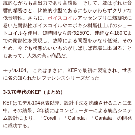
統的ながらも高出力であり高感度。そして、並はずれた音
響的精密さと、比較的小型であるにもかかわらずクリアな
低音特性。さらに、
ボイスコイル
アッセンブリに螺旋状に
巻いた耐熱性ボイスコイルやエポキシ樹脂仕上げのショー
トコイルを使用。短時間なら最低250℃、連続なら180℃ま
での耐熱性を実現し、故障による問題をかなり低減。その
ため、今でも状態のいいものがしばしば市場に出回ること
もあって、人気の高い商品だ。
モデル104。
これはまさに、KEFで最初に製造され、世界
に名の知られたレファレンスシリーズだった。
3-3.70年代のKEF（まとめ）
KEFはモデル104発表以降、設計手法を洗練させることに集
中。その結果、3年後にはコンピューターによる統合システ
ム設計により、「Corelli」「Calinda」「Cantata」の開発
に成功する。