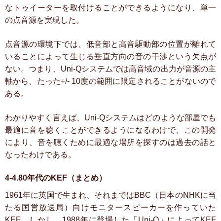
なトゥイーターを取付けることができるようになり、単一
の点音源を実現した。
点音源の環境下では、低音部と高音駆動部の位置が離れて
いることによって生じる垂直方向の音の干渉という欠点が
ない。つまり、Uni-Qシステムでは高音域の出力が音源の主
軸から、たった+/- 10度の範囲に限定されることがないので
ある。
わかりやすく言えば、Uni-Qシステムはどのような部屋でも
最適に音を聴くことができるようになるわけで、この開発
により、音を聴くために最適な場所を探すのは過去の話と
なったわけである。
4-4.80年代のKEF（まとめ）
1961年に英国で生まれ、それまではBBC（日本のNHKに当
たる国営放送局）向けモニタースピーカーを作っていた
KEF。しかし、1988年に登場した「Uni-Q」によってKEF