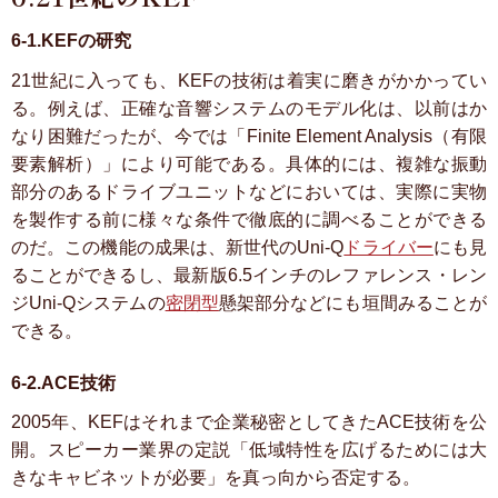
6-1.KEFの研究
21世紀に入っても、KEFの技術は着実に磨きがかかってい
る。例えば、正確な音響システムのモデル化は、以前はか
なり困難だったが、今では「Finite Element Analysis（有限
要素解析）」により可能である。具体的には、複雑な振動
部分のあるドライブユニットなどにおいては、実際に実物
を製作する前に様々な条件で徹底的に調べることができる
のだ。この機能の成果は、新世代のUni-Q
ドライバー
にも見
ることができるし、最新版6.5インチのレファレンス・レン
ジUni-Qシステムの
密閉型
懸架部分などにも垣間みることが
できる。
6-2.ACE技術
2005年、KEFはそれまで企業秘密としてきたACE技術を公
開。スピーカー業界の定説「低域特性を広げるためには大
きなキャビネットが必要」を真っ向から否定する。