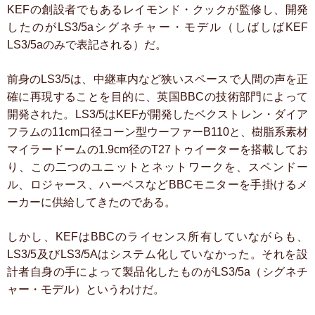
KEFの創設者でもあるレイモンド・クックが監修し、開発
したのがLS3/5aシグネチャー・モデル（しばしばKEF
LS3/5aのみで表記される）だ。
前身のLS3/5は、中継車内など狭いスペースで人間の声を正
確に再現することを目的に、英国BBCの技術部門によって
開発された。LS3/5はKEFが開発したベクストレン・ダイア
フラムの11cm口径コーン型ウーファーB110と、樹脂系素材
マイラードームの1.9cm径のT27トゥイーターを搭載してお
り、この二つのユニットとネットワークを、スペンドー
ル、ロジャース、ハーベスなどBBCモニターを手掛けるメ
ーカーに供給してきたのである。
しかし、KEFはBBCのライセンス所有していながらも、
LS3/5及びLS3/5Aはシステム化していなかった。それを設
計者自身の手によって製品化したものがLS3/5a（シグネチ
ャー・モデル）というわけだ。