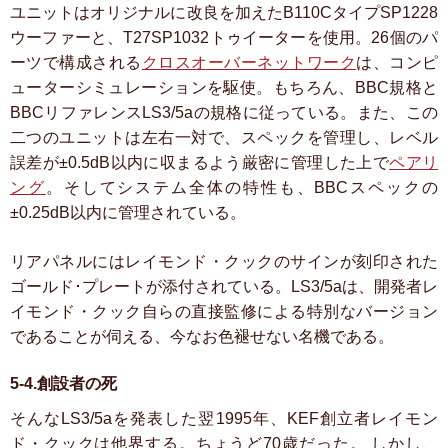
ユニットはオリジナルに改良を加えたB110CタイプSP1228
ウーファーと、T27SP1032トゥイーターを使用。26個のパ
ーツで構成される
クロスオーバーネットワーク
は、コンピ
ューターシミュレーションを駆使。もちろん、BBC規格と
BBCリファレンスLS3/5aの規格に従っている。また、この
二つのユニットは左右一対で、スペックを管理し、レベル
誤差が±0.5dB以内に収まるよう厳密に管理した上で
ペアリ
ング
。そしてシステム全体の特性も、BBCスペックの
±0.25dB以内に管理されている。
リアパネルにはレイモンド・クックのサインが刻印された
ゴールド･プレートが添付されている。LS3/5aは、開発者レ
イモンド・クック自らの直接監修による特別なバージョン
であることが伺える、今なお色褪せない名機である。
5-4.創設者の死
そんなLS3/5aを発表した翌1995年、KEF創立者レイモン
ド・クックは他界する。ちょうど70歳だった。
しかし、