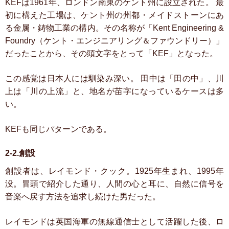
KEFは1961年、ロンドン南東のケント州に設立された。
最
初に構えた工場は、ケント州の州都・メイドストーンにあ
る金属・鋳物工業の構内。その名称が「Kent Engineering &
Foundry（ケント・エンジニアリング＆ファウンドリー）」
だったことから、その頭文字をとって「KEF」となった。
この感覚は日本人には馴染み深い。
田中は「田の中」、川
上は「川の上流」と、地名が苗字になっているケースは多
い。
KEFも同じパターンである。
2-2.創設
創設者は、レイモンド・クック。1925年生まれ、1995年
没。冒頭で紹介した通り、人間の心と耳に、自然に信号を
音楽へ戻す方法を追求し続けた男だった。
レイモンドは英国海軍の無線通信士として活躍した後、ロ