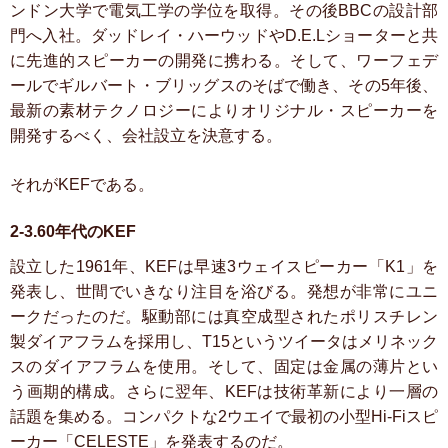
ンドン大学で電気工学の学位を取得。その後BBCの設計部
門へ入社。ダッドレイ・ハーウッドやD.E.Lショーターと共
に先進的スピーカーの開発に携わる。そして、ワーフェデ
ールでギルバート・ブリッグスのそばで働き、その5年後、
最新の素材テクノロジーによりオリジナル・スピーカーを
開発するべく、会社設立を決意する。
それがKEFである。
2-3.60年代のKEF
設立した1961年、KEFは早速3ウェイスピーカー「K1」を
発表し、世間でいきなり注目を浴びる。発想が非常にユニ
ークだったのだ。駆動部には真空成型されたポリスチレン
製ダイアフラムを採用し、T15というツイータはメリネック
スのダイアフラムを使用。そして、固定は金属の薄片とい
う画期的構成。さらに翌年、KEFは技術革新により一層の
話題を集める。コンパクトな2ウエイで最初の小型Hi-Fiスピ
ーカー「CELESTE」を発表するのだ。