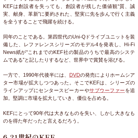
KEFは創設者を失っても、創設者が残した価値観“質、誠
実、献身、革新”に要約された、堅実に先を歩んで行く主義
を全うすることで飛躍を続ける。
同年のことである。第四世代のUni-Qドライブユニットを装
備した、レファレンスシリーズのモデル4を発表し、Hi-Fi
News紙が“これまでのKEF社の製品のうちで最高のシステ
ムである”と記したりするなど、世界中で賞賛を浴びる。
一方で、1990年代後半には、
DVD
の発売によりホームシア
ター市場が拡大しつつあった。そこでKEFは、シリーズの
ラインアップにセンタースピーカーや
サブウーファー
を追
加。堅調に市場を拡大していき、優位を占める。
KEFにとって90年代は大きなものを失い、しかし大きなも
のを得た年だったと言えるだろう。
6.21世紀のKEF