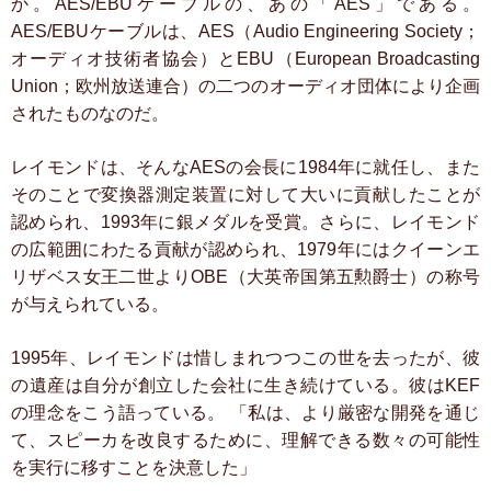
か。AES/EBUケーブルの、あの「AES」である。
AES/EBUケーブルは、AES（Audio Engineering Society；
オーディオ技術者協会）とEBU（European Broadcasting
Union；欧州放送連合）の二つのオーディオ団体により企画
されたものなのだ。
レイモンドは、そんなAESの会長に1984年に就任し、また
そのことで変換器測定装置に対して大いに貢献したことが
認められ、1993年に銀メダルを受賞。さらに、レイモンド
の広範囲にわたる貢献が認められ、1979年にはクイーンエ
リザベス女王二世よりOBE（大英帝国第五勲爵士）の称号
が与えられている。
1995年、レイモンドは惜しまれつつこの世を去ったが、彼
の遺産は自分が創立した会社に生き続けている。彼はKEF
の理念をこう語っている。
「私は、より厳密な開発を通じ
て、スピーカを改良するために、理解できる数々の可能性
を実行に移すことを決意した」