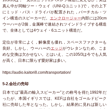
真ん中が同軸ツー・ウェイ（UNI-Qユニット)で，その上下
にミッド・バス・ドライバが配置された，バーチカル・ツ
イン構造のスピーカーだ。
エンクロージャー
内部には20cm
ウーハーが2個，金属棒で連結されツインドライブする構造
で、全体としては4ウェイ・6ユニット構造だ。
定位が非常によく，解像度も優れ，スペースファクターも
良好。しかし、ウーハーの
エッジ
がウレタンなため、こま
めな交換は欠かせない。とはいえ、この105/3は今でも人気
が高く、日本に限らず愛好家は多い。
https://audio.kaitori8.com/transportation/
5-2.会社の売却
日本では”最高の輸入スピーカー”との称号を得た1992年だ
ったが、本国イギリスでは、KEFは自社をゴールドピーク
社に売却した年となった。しかし、結果的に見れば新しい