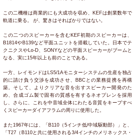
この二機種は商業的にも大成功を収め、KEFは創業数年で
軌道に乗る。
が、驚きはそればかりではない。
この二つのスピーカーを含むKEF初期のスピーカーは、
B1814やB139など平面ユニットを搭載していた。日本でテ
クニクスやLo-D、SONYなどの平面スピーカーがブームと
なる、実に15年以上も前のことである。
一方、レイモンドはLS5/1Aモニターシステムの生産を独占
的に請け負う交渉を成功させ、BBCとの業務提携を再構
築。そして、よりクリアな音を出すスピーカー開発のた
め、合成ゴム製で固有の質感を有するネオプレンを採用
し、さらに、これを中音域全体にわたる音質をキープすべ
くスピーカーダイアフラムの周りに使用した。
また1967年には、「B110（5インチ低/中域駆動部）」と、
「T27（B110と共に使用される3/4インチのメリネックス・