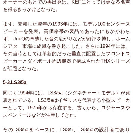
オーナーのもとでの再出発は、KEFにとっては更なる名声
を得るきっかけとなった。
まず、売却した翌年の1993年には、モデル100センタース
ピーカーを発表。高価格帯の製品であったにもかかわら
ず、Uni-Qの卓越した音の広がりなどが好評を博し、ホーム
シアター市場に旋風を巻き起こした。さらに1994年には、
その当時としては革新的だった垂直に配置したフロントス
ピーカーとダイポール周辺機器で構成されたTHXシリーズ
が話題となった。
5-3.LS3/5a
同じく1994年には、LS3/5a（シグネチャー・モデル）が発
表されている。
LS3/5aはイギリスを代表する小型スピーカ
ーとして、1975年から存在する。古くから、ロジャースや
スペンドールなどが生産してきた。
そのLS3/5aをベースに、LS3/5、LS3/5aの設計者であり