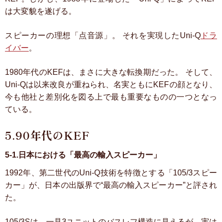
は大変貌を遂げる。
スピーカーの理想「点音源」。
それを実現したUni-Q
ドラ
イバー
。
1980年代のKEFは、まさに大きな転換期だった。
そして、
Uni-Qは以来改良が重ねられ、名実ともにKEFの顔となり、
今も他社と差別化を図る上で最も重要なものの一つとなっ
ている。
5.90年代のKEF
5-1.日本における「最高の輸入スピーカー」
1992年、第二世代のUni-Q技術を特徴とする「105/3スピー
カー」が、日本の出版界で“最高の輸入スピーカー”と評され
た。
105/3Sは，一見3ユニットのバスレフ構造に見えるが，実は