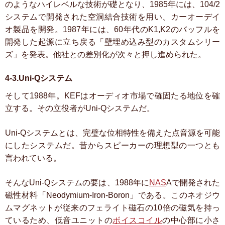
のようなハイレベルな技術が礎となり、1985年には、104/2
システムで開発された空洞結合技術を用い、カーオーデイ
オ製品を開発。1987年には、60年代のK1,K2のバッフルを
開発した起源に立ち戻る「壁埋め込み型のカスタムシリー
ズ」を発表。他社との差別化が次々と押し進められた。
4-3.Uni-Qシステム
そして1988年。KEFはオーディオ市場で確固たる地位を確
立する。その立役者がUni-Qシステムだ。
Uni-Qシステムとは、完璧な位相特性を備えた点音源を可能
にしたシステムだ。昔からスピーカーの理想型の一つとも
言われている。
そんなUni-Qシステムの要は、1988年に
NAS
Aで開発された
磁性材料「Neodymium-Iron-Boron」である。このネオジウ
ムマグネットが従来のフェライト磁石の10倍の磁気を持っ
ているため、低音ユニットの
ボイスコイル
の中心部に小さ