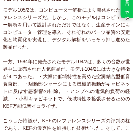
LINE で相談
モデル105/2は、コンピューター解析により開発されたリフ
ァレンスシリーズだ。しかし、このモデルはコンピュータ
ー解析を用いて設計されただけではなく、生産ラインにも
コンピューター管理を導入、それぞれのパーツ品質の安定
化と均質化を実現し、デジタル解析をいっそう押し進めた
製品だった。
一方、1984年に発売されたモデル104/2は、多くの台数が世
界中に販売された人気商品だ。モデル104/2には大きな特徴
が４つあった。
・大幅に低域特性を高めた空洞結合型低音
負荷部。
・駆動部シャーシによる機械的振動がキャビネッ
トに及ぼす悪影響の排除。
・アンプへの電気的負荷の軽
減。
・小型キャビネットで、低域特性を拡張させるための
KEF万能低音イコライザ。
こうした特徴が、KEFのレファレンスシリーズの評判の柱
であり、KEFの優秀性を維持した技術だった。そして、こ