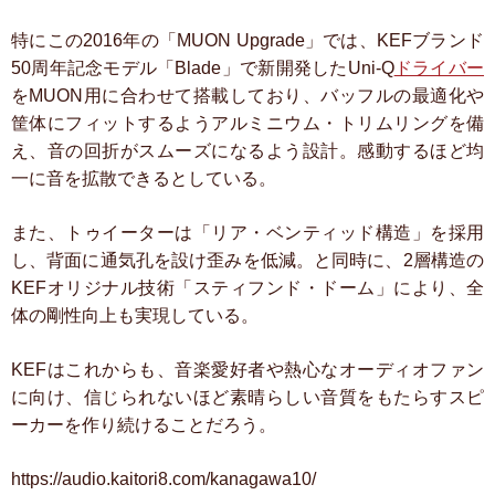
特にこの2016年の「MUON Upgrade」では、KEFブランド
50周年記念モデル「Blade」で新開発したUni-Q
ドライバー
をMUON用に合わせて搭載しており、バッフルの最適化や
筐体にフィットするようアルミニウム・トリムリングを備
え、音の回折がスムーズになるよう設計。感動するほど均
一に音を拡散できるとしている。
また、トゥイーターは「リア・ベンティッド構造」を採用
し、背面に通気孔を設け歪みを低減。と同時に、2層構造の
KEFオリジナル技術「スティフンド・ドーム」により、全
体の剛性向上も実現している。
KEFはこれからも、音楽愛好者や熱心なオーディオファン
に向け、信じられないほど素晴らしい音質をもたらすスピ
ーカーを作り続けることだろう。
https://audio.kaitori8.com/kanagawa10/