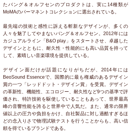
たバング＆オルフセンのプロダクトは、実に14種類が
MoMAのパーマネントコレクションに選出されている。
最先端の技術と感性に訴える斬新なデザインが、多くの
人々を魅了してやまないバング＆オルフセン。2012年には
カジュアルライン「B&O play」をスタートさせ、卓越した
デザインとともに、耐久性・性能的にも高い品質を持って
して、素晴しい音楽環境を提供している。
デザイン面だけが話題になりがちだが、2014年には
BeoSound Essenceで、国際的に最も権威のあるデザイン
賞の一つ「レッドドット・デザイン賞」を受賞。デザイン
の革新性、機能性、エコロジー、耐久性など9つの基準で評
価され、特許技術を駆使していることもあって、世界最高
峰の音響性能を誇ると世界中で人気だ。また、通常の限界
値以上の圧力や負担をかけ、自社製品に対し過酷すぎるほ
どの念入りさで物理試験テストを行うことからも、高い信
頼を得ているブランドである。