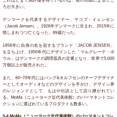
これほどまで高評価を得ているのは、彼の功績によるとこ
ろが大きい。
デンマークを代表するデザイナー、ヤコブ・イェンセン
（Jacob Jensen）。1926年デンマークに生まれ、2015年に
惜しまれつつ亡くなった。89歳だった。
1958年に自身の名を冠するブランド「JACOB JENSEN」
を立ち上げ、1950年代にデザインした「マルグレーテ・ボ
ウル」はデンマークの調理器具の定番となり、世界で5,000
万個以上が販売された。
また、60~70年代にはバング&オルフセンのチーフデザイナ
ーとしてオーディオなどのデザインを手がけ、デザイン界
のレジェンドとして、もはや伝説として語り継がれてい
る。MoMa（ニューヨーク近代美術館）のパーマネントコレ
クションに選ばれているプロダクトも数多い。
5-4.MoMa（ニューヨーク近代美術館）のパーマネントコレ