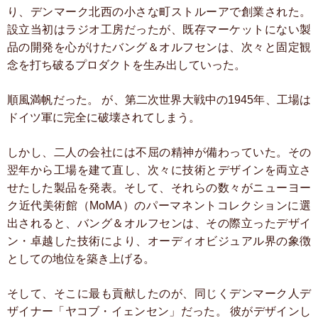
り、デンマーク北西の小さな町ストルーアで創業された。
設立当初はラジオ工房だったが、既存マーケットにない製
品の開発を心がけたバング＆オルフセンは、次々と固定観
念を打ち破るプロダクトを生み出していった。
順風満帆だった。
が、第二次世界大戦中の1945年、工場は
ドイツ軍に完全に破壊されてしまう。
しかし、二人の会社には不屈の精神が備わっていた。その
翌年から工場を建て直し、次々に技術とデザインを両立さ
せたした製品を発表。そして、それらの数々がニューヨー
ク近代美術館（MoMA）のパーマネントコレクションに選
出されると、バング＆オルフセンは、その際立ったデザイ
ン・卓越した技術により、オーディオビジュアル界の象徴
としての地位を築き上げる。
そして、そこに最も貢献したのが、同じくデンマーク人デ
ザイナー「ヤコブ・イェンセン」だった。
彼がデザインし