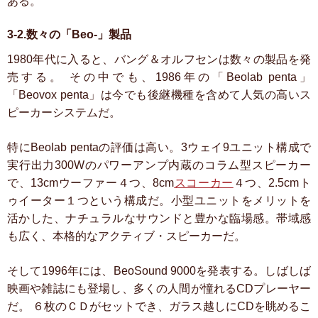
ある。
3-2.数々の「Beo-」製品
1980年代に入ると、バング＆オルフセンは数々の製品を発
売する。
その中でも、1986年の「Beolab penta」
「Beovox penta」は今でも後継機種を含めて人気の高いス
ピーカーシステムだ。
特にBeolab pentaの評価は高い。3ウェイ9ユニット構成で
実行出力300Wのパワーアンプ内蔵のコラム型スピーカー
で、13cmウーファー４つ、8cm
スコーカー
４つ、2.5cmト
ゥイーター１つという構成だ。小型ユニットをメリットを
活かした、ナチュラルなサウンドと豊かな臨場感。帯域感
も広く、本格的なアクティブ・スピーカーだ。
そして1996年には、BeoSound 9000を発表する。しばしば
映画や雑誌にも登場し、多くの人間が憧れるCDプレーヤー
だ。
６枚のＣＤがセットでき、ガラス越しにCDを眺めるこ