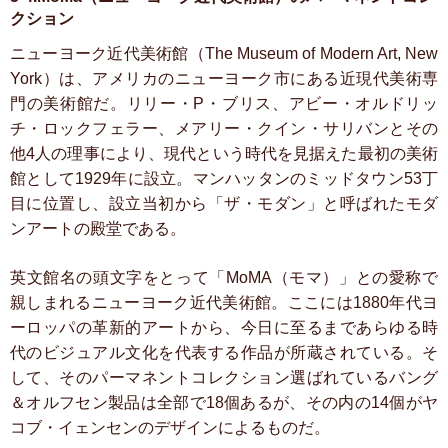
クション
ニューヨーク近代美術館（The Museum of Modern Art, New
York）は、アメリカのニューヨーク市にある近現代美術専
門の美術館だ。リリー・P・ブリス、アビー・オルドリッ
チ・ロックフェラー、メアリー・クイン・サリバンとその
他4人の理事により、現代という時代を見据えた最初の美術
館として1929年に設立。マンハッタンのミッドタウン53丁
目に位置し、設立当初から「ザ・モダン」と呼ばれたモダ
ンアートの殿堂である。
英文館名の頭文字をとって「MoMA（モマ）」との愛称で
親しまれるニューヨーク近代美術館。ここには1880年代ヨ
ーロッパの革新的アートから、今日に至るまであらゆる時
代のビジュアル文化を代表する作品が所蔵されている。そ
して、そのパーマネントコレクション選ばれているバング
＆オルフセン製品は全部で18個あるが、その内の14個がヤ
コブ・イェンセンのデザインによるものだ。