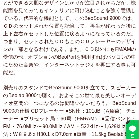
とができる大胆なデザインばかりが注目されがちだが、機
能面を見てみてもインテリアに溶け込むことを強く意識し
ている。代表的な機能として、このBeoSound 9000では、
ＣＤのセットされた位置を記憶して、再生が終わった後に
上下左右がセットした位置に戻るようになっているのだ。
つまり、セットされたＣＤもこのＣＤプレーヤーのデザイ
ンの一部となるわけである。また、ＣＤ以外にもFM/AMの
受信の他、オプションのBeoPortを利用すればパソコンの中
にためた音楽や、インターネットラジオを再生する事も可
能だ。
別売りのスタンドでBeoSound 9000を立てて、スピーカー
のBeolab 8000で聴く。
およそこの世で最も美しいオーデ
ィオ空間の一つになるのは間違いないだろう。
BeoSound
9000の仕様
CDプレーヤー
■SN比：101dB（A負荷）
チュ
ーナー
■プリセット局：60局（FM+AM）
■受信バンド：
×
FM・76.0MHz〜90.0MHz / AM・522kHz〜1,629kHz
■寸
法：W８９.6 x H30.1 x D7.0cm
■重量：11.5kg
Beolab 8000