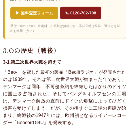
▶ 無料査定フォーム
📞 0120-702-708
受付 9:00〜17:00｜査定料・出張料は無料です（不成立時は発送・返送とも送
料お客様ご負担）
3.Oの歴史（戦後）
3-1.第二次世界大戦を超えて
「Beo-」を冠した最初の製品「Beolitラジオ」が発売された
のは1939年。それは第二次世界大戦が始まった年であり、
デンマークは同年、不可侵条約を締結したばかりのドイツ
に国土を占領された。そしてバング＆オルフセンの工場
は、デンマーク解放の直前にドイツの爆撃によってひどく
損害を受けてしまう。だが、その後すぐに工場の再建が始
まり、終戦後の1947年には、欧州初となるワイアーレコー
ダー「Beocord 84U」を発表する。