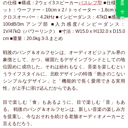
LINE で相談
の仕様
■構成：2ウェイ3スピーカー
バスレフ型
■仕様ユニ
ット：ウーファー・10cm x 2 / トゥイーター・1.8cm x 1
■
クロスオーバー：4.2kHz
■インピーダンス：47kΩ
■感度：
100dB/3m
アンプ部
■入力感度/インピーダンス：
1V/47kΩ（パワーリンク）
■寸法：W15.0 x H132.0 x D15.0
cm
■重量：20.0kg
3-3.まとめ
戦後のバング＆オルフセンは、オーディオビジュアル界の
象徴として、かつ、確固たるデザインブランドとしての地
位固めに成功した。それは紛れもなく、音楽を楽しむとい
うライフスタイルに、北欧デザインの特徴「飽きのこない
シンプルなデザイン」と「機能的で長く愛用できる実用
性」が上手に溶け込んだからである。
目で楽しむ「食」もあるように、目で楽しむ「音」もあ
る。
戦後のバング＆オルフセンは、新しい音楽の楽しみ方
を提案し、今なおそれを続ける老舗オーディオメーカーと
言えるだろう。