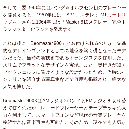
そして、翌1948年にはバング＆オルフセン初のプレーヤー
を開発すると、1957年には「SP1」ステレオ M1
カートリ
ッジ
を、さらに1964年には「Master 610ステレオ」完全ト
ランジスター化ラジオを発表する。
これは後に「Beomaster 900」と名付けられるのだが、先進
的なデザインブランドとしての地位を築く礎となったモデ
ルだった。当時の新技術であるトランジスタを採用した、
スリムでフラットなデザインを実現。また、奥行きが短く
ブックシェルフに置けるような設計だったため、当時のイ
ンテリアを紹介する写真集などで何度も掲載され、絶大な
人気を博した。
Beomaster 900KはAMラジオ3バンドとFMラジオを切り替
えて使うのだが、レコードプレーヤーとテープデッキの入
力を利用して、スマートフォンなど現代の音楽プレーヤを
接続すれば音楽再生も可能だ。そのため、現在でも人気が