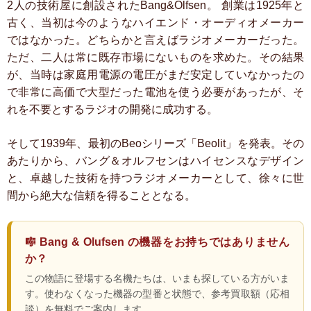
2人の技術屋に創設されたBang&Olfsen。
創業は1925年と
古く、当初は今のようなハイエンド・オーディオメーカー
ではなかった。どちらかと言えばラジオメーカーだった。
ただ、二人は常に既存市場にないものを求めた。その結果
が、当時は家庭用電源の電圧がまだ安定していなかったの
で非常に高価で大型だった電池を使う必要があったが、そ
れを不要とするラジオの開発に成功する。
そして1939年、最初のBeoシリーズ「Beolit」を発表。その
あたりから、バング＆オルフセンはハイセンスなデザイン
と、卓越した技術を持つラジオメーカーとして、徐々に世
間から絶大な信頼を得ることとなる。
🎼 Bang & Olufsen の機器をお持ちではありません
か？
この物語に登場する名機たちは、いまも探している方がいま
す。使わなくなった機器の型番と状態で、参考買取額（応相
談）を無料でご案内します。