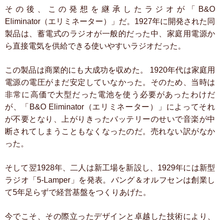
その後、この発想を継承したラジオが「B&O
Eliminator（エリミネーター）」だ。1927年に開発された同
製品は、蓄電式のラジオが一般的だった中、家庭用電源か
ら直接電気を供給できる使いやすいラジオだった。
この製品は商業的にも大成功を収めた。
1920年代は家庭用
電源の電圧がまだ安定していなかった。そのため、当時は
非常に高価で大型だった電池を使う必要があったわけだ
が、「B&O Eliminator（エリミネーター）」によってそれ
が不要となり、上がりきったバッテリーのせいで音楽が中
断されてしまうこともなくなったのだ。売れない訳がなか
った。
そして翌1928年、二人は新工場を新設し、1929年には新型
ラジオ「5-Lamper」を発表。バング＆オルフセンは創業し
て5年足らずで経営基盤をつくりあげた。
今でこそ、その際立ったデザインと卓越した技術により、