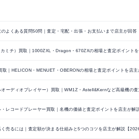
取のよくある質問50問｜査定・宅配・出張・お支払いまで店主が回答
i（ナカミチ）買取｜1000ZXL・Dragon・670ZXの相場と査定ポイン
買取｜HELICON・MENUET・OBERONの相場と査定ポイントを店主
ルオーディオプレイヤー）買取｜WM1Z・Astell&Kernなど高級機
・レコードプレーヤー買取｜名機の価値と査定ポイントを店主が解説【
く売るには｜査定額が決まる仕組みと5つのコツを店主が解説【202