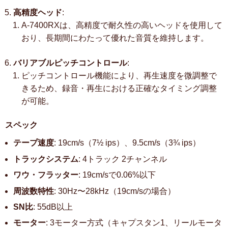
高精度ヘッド
:
A-7400RXは、高精度で耐久性の高いヘッドを使用して
おり、長期間にわたって優れた音質を維持します。
バリアブルピッチコントロール
:
ピッチコントロール機能により、再生速度を微調整で
きるため、録音・再生における正確なタイミング調整
が可能。
スペック
テープ速度
: 19cm/s（7½ ips）、9.5cm/s（3¾ ips）
トラックシステム
: 4トラック 2チャンネル
ワウ・フラッター
: 19cm/sで0.06%以下
周波数特性
: 30Hz〜28kHz（19cm/sの場合）
SN比
: 55dB以上
モーター
: 3モーター方式（キャプスタン1、リールモータ