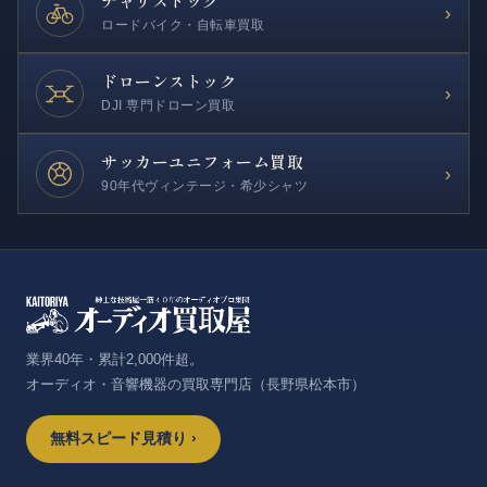
チャリストック
›
ロードバイク・自転車買取
ドローンストック
›
DJI 専門ドローン買取
サッカー
ユニフォーム買取
›
90年代ヴィンテージ・希少シャツ
業界40年・累計2,000件超。
オーディオ・音響機器の買取専門店（長野県松本市）
無料スピード見積り ›