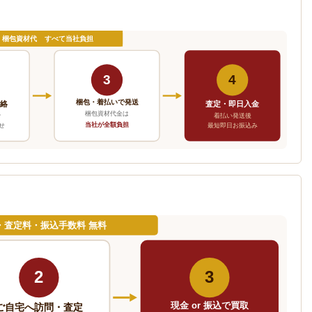
・梱包資材代 すべて当社負担
3
4
梱包・着払いで発送
連絡
査定・即日入金
梱包資材代金は
で
着払い発送後
当社が全額負担
せ
最短即日お振込み
・査定料・振込手数料 無料
2
3
現金 or 振込で買取
ご自宅へ訪問・査定