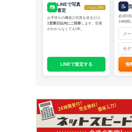
LINEで写真
📝
📷
いちばん手軽
査定
必須5項
お手持ちの機器の写真を送るだけ。
24時間
1営業日以内にご回答
します。型番
がわからなくてもOK。
LINEで査定する
無