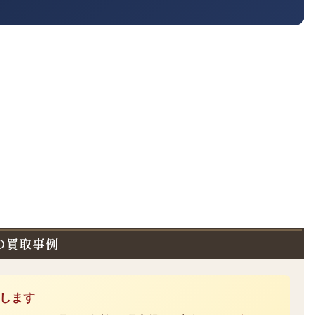
06の買取事例
べします