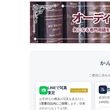
か
ご都合に合わ
LINEで写真
📝
📷
いちばん手軽
査定
必須5項
お手持ちの機器の写真を送るだけ。
24時間
1営業日以内にご回答
します。型番
がわからなくてもOK。