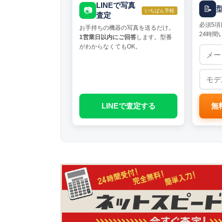
LINEで写真
📝
📷
いちばん手軽
査定
必須5項
お手持ちの機器の写真を送るだけ。
24時間
1営業日以内にご回答
します。型番
がわからなくてもOK。
LINEで査定する
無