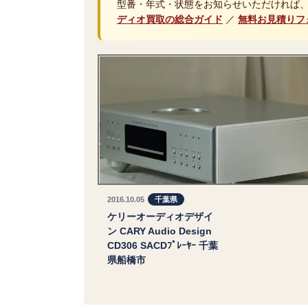
型番・年式・状態をお知らせいただければ
ディオ買取の総合ガイド
／
無料お見積りフ
2016.10.05
千葉県
ケリーオーディオデザイ
ン CARY Audio Design
CD306 SACDﾌﾟﾚｰﾔｰ 千葉
県船橋市