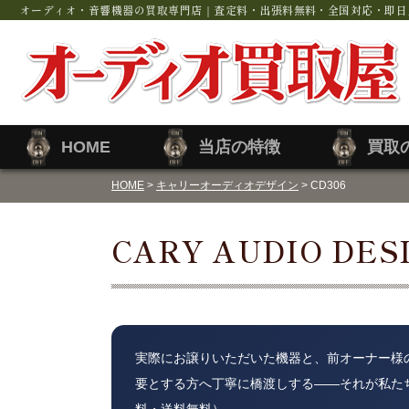
オーディオ・音響機器の買取専門店｜査定料・出張料無料・全国対応・即日
HOME
当店の特徴
買取
HOME
>
キャリーオーディオデザイン
> CD306
CARY AUDIO DESI
実際にお譲りいただいた機器と、前オーナー様
要とする方へ丁寧に橋渡しする——それが私た