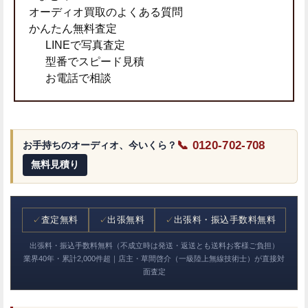
オーディオ買取のよくある質問
かんたん無料査定
LINEで写真査定
型番でスピード見積
お電話で相談
📞 0120-702-708
お手持ちのオーディオ、今いくら？
無料見積り
✓
査定無料
✓
出張無料
✓
出張料・振込手数料無料
出張料・振込手数料無料（不成立時は発送・返送とも送料お客様ご負担）
業界40年・累計2,000件超｜店主・草間啓介（一級陸上無線技術士）が直接対
面査定