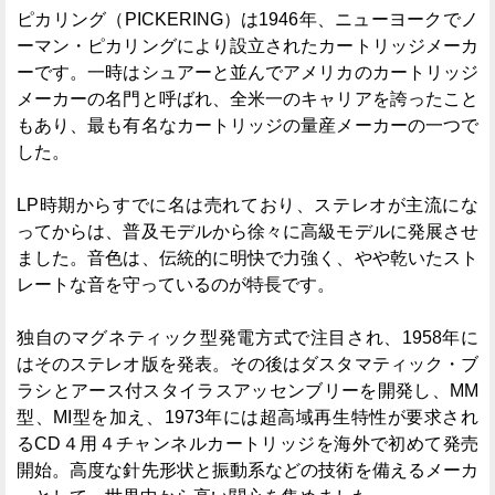
ピカリング（PICKERING）は1946年、ニューヨークでノ
ーマン・ピカリングにより設立されたカートリッジメーカ
ーです。一時はシュアーと並んでアメリカのカートリッジ
メーカーの名門と呼ばれ、全米一のキャリアを誇ったこと
もあり、最も有名なカートリッジの量産メーカーの一つで
した。
LP時期からすでに名は売れており、ステレオが主流にな
ってからは、普及モデルから徐々に高級モデルに発展させ
ました。音色は、伝統的に明快で力強く、やや乾いたスト
レートな音を守っているのが特長です。
独自のマグネティック型発電方式で注目され、1958年に
はそのステレオ版を発表。その後はダスタマティック・ブ
ラシとアース付スタイラスアッセンブリーを開発し、MM
型、MI型を加え、1973年には超高域再生特性が要求され
るCD４用４チャンネルカートリッジを海外で初めて発売
開始。高度な針先形状と振動系などの技術を備えるメーカ