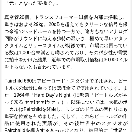
「元」となった実機です。
真空管20個、トランスフォーマー11個を内部に搭載し、
重さはおよそ29kg。20dBを超えてもクリーンな信号を保
つ余裕のヘッドルームを持つ一方で、途方もないアナログ
回路がサウンドに与える独特の温かさ、極めて早いアタッ
クタイムとリリースタイムが特徴です。市場に出回ってい
る数は1,000台未満とも噂されており、その稀少性が需要
に拍車をかけた結果、近年での市場取引価格は30,000ドル
を下らないとも言われています。
Fairchild 660はアビーロード・スタジオで多用され、ビー
トルズの録音に至ってはほぼ全てで使用されています。ま
た、1964年「Hard Day’s Night（旧邦題「ビートルズがや
って来る ヤァ!ヤァ!ヤァ!」）」以降については、大抵のボ
ーカルはFairchildを経由し、リンゴのドラムの音作りにも
重要な位置を占めました。そして、これらビートルズの作
品に使用された実績が、その後世界中のスタジオが
Fairchaildを導入するきっかけとなり、結果的に「世界で