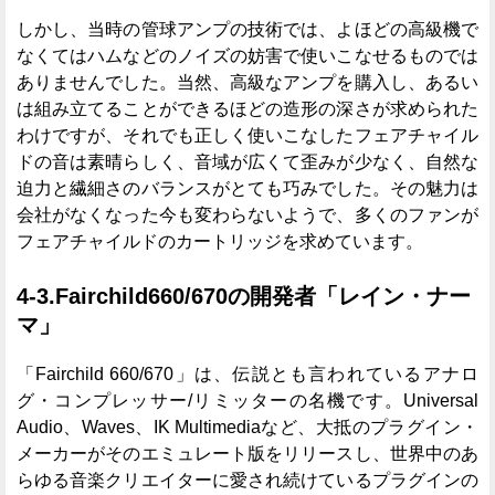
しかし、当時の管球アンプの技術では、よほどの高級機で
なくてはハムなどのノイズの妨害で使いこなせるものでは
ありませんでした。当然、高級なアンプを購入し、あるい
は組み立てることができるほどの造形の深さが求められた
わけですが、それでも正しく使いこなしたフェアチャイル
ドの音は素晴らしく、音域が広くて歪みが少なく、自然な
迫力と繊細さのバランスがとても巧みでした。その魅力は
会社がなくなった今も変わらないようで、多くのファンが
フェアチャイルドのカートリッジを求めています。
4-3.Fairchild660/670の開発者「レイン・ナー
マ」
「Fairchild 660/670」は、伝説とも言われているアナロ
グ・コンプレッサー/リミッターの名機です。Universal
Audio、Waves、IK Multimediaなど、大抵のプラグイン・
メーカーがそのエミュレート版をリリースし、世界中のあ
らゆる音楽クリエイターに愛され続けているプラグインの