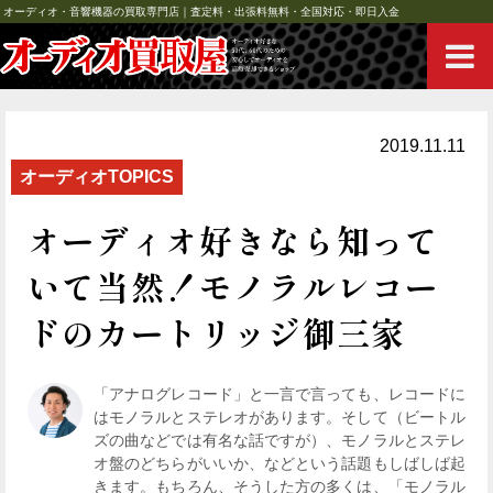
オーディオ・音響機器の買取専門店｜査定料・出張料無料・全国対応・即日入金
2019.11.11
オーディオTOPICS
オーディオ好きなら知って
いて当然！モノラルレコー
ドのカートリッジ御三家
「アナログレコード」と一言で言っても、レコードに
はモノラルとステレオがあります。そして（ビートル
ズの曲などでは有名な話ですが）、モノラルとステレ
オ盤のどちらがいいか、などという話題もしばしば起
きます。もちろん、そうした方の多くは、「モノラル