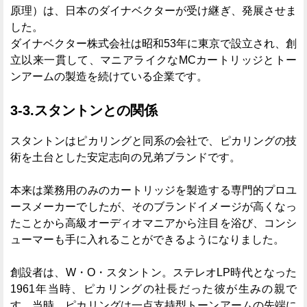
原理）は、日本のダイナベクターが受け継ぎ、発展させま
した。
ダイナベクター株式会社は昭和53年に東京で設立され、創
立以来一貫して、マニアライクなMCカートリッジとトー
ンアームの製造を続けている企業です。
3-3.スタントンとの関係
スタントンはピカリングと同系の会社で、ピカリングの技
術を土台とした安定志向の兄弟ブランドです。
本来は業務用のみのカートリッジを製造する専門的プロユ
ースメーカーでしたが、そのブランドイメージが高くなっ
たことから高級オーディオマニアから注目を浴び、コンシ
ューマーも手に入れることができるようになりました。
創設者は、W・O・スタントン。ステレオLP時代となった
1961年当時、ピカリングの社長だった彼が生みの親で
す。当時、ピカリングは一点支持型トーンアームの先端に