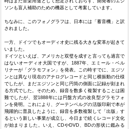
時はまだ音楽用途として想定されておらず、開発者のエジ
ソンも盲人補助のための機器として考案しています。
ちなみに、このフォノグラフは、日本には「蓄音機」と訳
されました。
一方、ドイツでもオーディオ史に残る大きな変革が起きて
いました。
ドイツといえば、アメリカと双璧を成すと言っても過言で
はないオーディオ大国ですが、1887年、エミール・ベル
リナーが「グラモフォン」を発表。この時すでに、エジソ
ンとは異なり現在のアナログレコードと同じ横振動の仕様
でしたが、まだエジソンと同じ円筒の側面に記録が刻まれ
る方式でした。そのため、録音を数多く複製することは困
難でしたが、翌1888年には円盤方式の改良型グラモフォ
ンを発明。これにより、グーテンベルグの活版印刷で本が
飛躍的に普及したように、録音を多数複製して「出版」す
るという新しい事業が成立し、今日まで続くレコード文化
が始まりました。いえ、CDやDVD、BDの形状に鑑みる