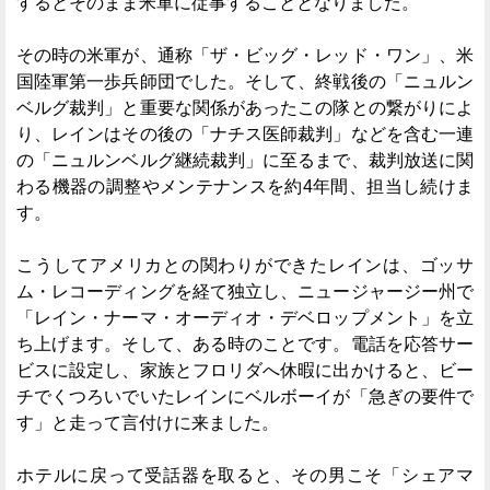
するとそのまま米軍に従事することとなりました。
その時の米軍が、通称「ザ・ビッグ・レッド・ワン」、米
国陸軍第一歩兵師団でした。そして、終戦後の「ニュルン
ベルグ裁判」と重要な関係があったこの隊との繋がりによ
り、レインはその後の「ナチス医師裁判」などを含む一連
の「ニュルンベルグ継続裁判」に至るまで、裁判放送に関
わる機器の調整やメンテナンスを約4年間、担当し続けま
す。
こうしてアメリカとの関わりができたレインは、ゴッサ
ム・レコーディングを経て独立し、ニュージャージー州で
「レイン・ナーマ・オーディオ・デベロップメント」を立
ち上げます。そして、ある時のことです。電話を応答サー
ビスに設定し、家族とフロリダへ休暇に出かけると、ビー
チでくつろいでいたレインにベルボーイが「急ぎの要件で
す」と走って言付けに来ました。
ホテルに戻って受話器を取ると、その男こそ「シェアマ