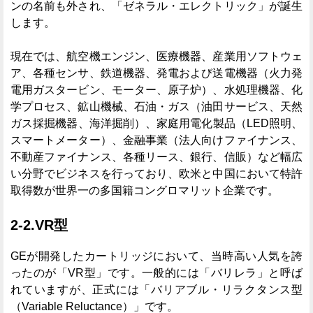
ンの名前も外され、「ゼネラル・エレクトリック」が誕生
します。
現在では、航空機エンジン、医療機器、産業用ソフトウェ
ア、各種センサ、鉄道機器、発電および送電機器（火力発
電用ガスタービン、モーター、原子炉）、水処理機器、化
学プロセス、鉱山機械、石油・ガス（油田サービス、天然
ガス採掘機器、海洋掘削）、家庭用電化製品（LED照明、
スマートメーター）、金融事業（法人向けファイナンス、
不動産ファイナンス、各種リース、銀行、信販）など幅広
い分野でビジネスを行っており、欧米と中国において特許
取得数が世界一の多国籍コングロマリット企業です。
2-2.VR型
GEが開発したカートリッジにおいて、当時高い人気を誇
ったのが「VR型」です。一般的には「バリレラ」と呼ば
れていますが、正式には「バリアブル・リラクタンス型
（Variable Reluctance）」です。