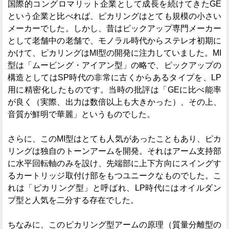
国際的コングロマリット企業として成長を続けてきたGE
という企業と比べれば、ピカリングはとても規模の小さい
メーカーでした。しかし、昔はピックアップ専門メーカー
として老舗中の老舗で、モノラル時代からステレオ初期に
かけて、ピカリングはMI型の開発に注力していました。MI
型は「ムービング・アイアン型」の略で、ピックアップの
構造としてはSP時代の非常に古くからあるタイプを、LP
用に精密化したものです。当時の批評は「GEに比べ能率
が良く（実際、出力は数倍以上も大きかった）、その上、
音質が鮮明で華麗」というものでした。
さらに、このMI型はとても人気があったこともあり、ピカ
リングは独自のトーンアームを開発。それはアーム支持部
に水平回転軸のみを設け、先端部に上下方向にスイングす
るカートリッジ取付け部をもつユニークなものでした。こ
れは「ピカリング型」と呼ばれ、LP時代にはオイルダン
プ型と人気を二分する存在でした。
ちなみに、このピカリング型アームの原理（質量分離型の