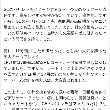
GEのバリレラをイメージするなら、今日のシュアーが適
任です。量産しやすく特性が安定していて、高性能。です
から、GEのバリレラは当時、家庭用の高級機からマニア
層までとても広く普及しました。また、針の交換もシュア
ーとの類似点の一つで、当時から先端部を差し替えるだけ
という簡便さを誇りました。
特に、LPが誕生した直後だったことも高い人気を誇った
要因の一つでしょう。
LP以前は78回転型のSPレコードが一般家庭で最も普及し
ていました。ですから、カートリッジ上部の小さなツマミ
を回すだけでLP用とSP用の針の切り替えが可能なターン
オーバー式の針交換方式は、大変喜ばれました。
このように、①針交換も含めて扱いが容易 ②構造もさほ
どデリケートではない ③にも関わらず、音質は良い と
いうメリットから、GEのバリレラはアメリカだけでな
く、世界中で広く愛用されたカートリッジとなりました。