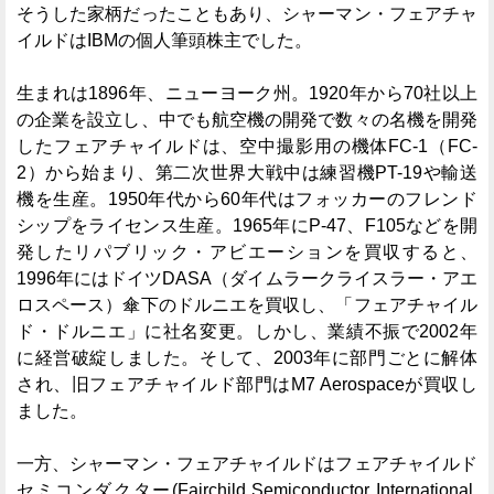
そうした家柄だったこともあり、シャーマン・フェアチャ
イルドはIBMの個人筆頭株主でした。
生まれは1896年、ニューヨーク州。1920年から70社以上
の企業を設立し、中でも航空機の開発で数々の名機を開発
したフェアチャイルドは、空中撮影用の機体FC-1（FC-
2）から始まり、第二次世界大戦中は練習機PT-19や輸送
機を生産。1950年代から60年代はフォッカーのフレンド
シップをライセンス生産。1965年にP-47、F105などを開
発したリパブリック・アビエーションを買収すると、
1996年にはドイツDASA（ダイムラークライスラー・アエ
ロスペース）傘下のドルニエを買収し、「フェアチャイル
ド・ドルニエ」に社名変更。しかし、業績不振で2002年
に経営破綻しました。そして、2003年に部門ごとに解体
され、旧フェアチャイルド部門はM7 Aerospaceが買収し
ました。
一方、シャーマン・フェアチャイルドはフェアチャイルド
セミコンダクター(Fairchild Semiconductor International,