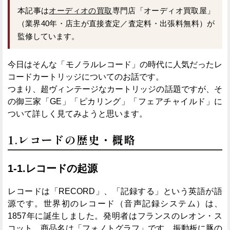
本記事は
オーディオの買取
専門店「オーディオ買取屋」
（業界40年・店主が直接査定／査定料・出張料無料）が
監修しています。
今日はそんな「モノラルレコード」の時代に人気だったレ
コードカートリッジについてのお話です。
つまり、超ヴィンテージなカートリッジの話題ですが、そ
の御三家「GE」「ピカリング」「フェアチャイルド」に
ついて詳しく見てみようと思います。
1.レコードの歴史・概略
1-1.レコードの起源
レコードは「RECORD」、「記録する」という英語が語
源です。世界初のレコード（音声記録システム）は、
1857年に誕生しました。発明者はフランスのレオン・ス
コット。商品名は「フォノトグラフ」です。振動板に豚の